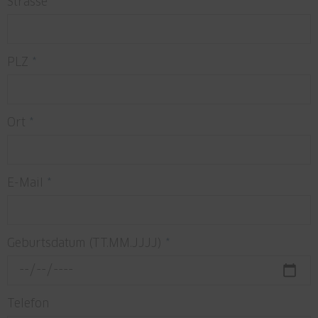
Strasse
*
PLZ
*
Ort
*
E-Mail
*
Geburtsdatum (TT.MM.JJJJ)
*
Telefon