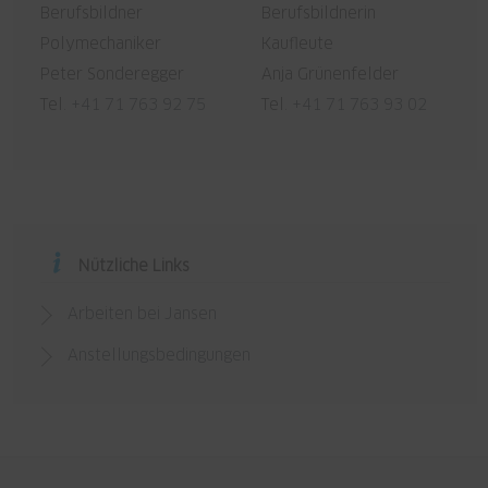
Berufsbildner
Berufsbildnerin
Polymechaniker
Kaufleute
Peter Sonderegger
Anja Grünenfelder
Tel.
+41 71 763 92 75
Tel.
+41 71 763 93 02
Nützliche Links
Arbeiten bei Jansen
Anstellungsbedingungen