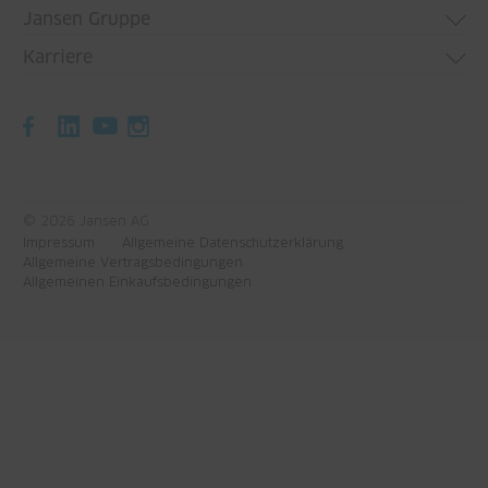
Jansen Gruppe
Karriere
Jansen Gruppe
Building Systems
Offene Stellen
Plastic Solutions
Offene Lehrstellen
Jansen Academy
© 2026 Jansen AG
Impressum
Allgemeine Datenschutzerklärung
Allgemeine Vertragsbedingungen
Allgemeinen Einkaufsbedingungen