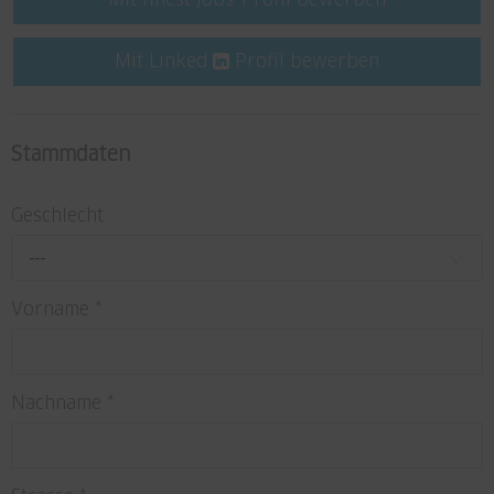
Mit finest jobs-Profil bewerben
Mit Linked
Profil bewerben
Stammdaten
Geschlecht
---
Vorname
*
Nachname
*